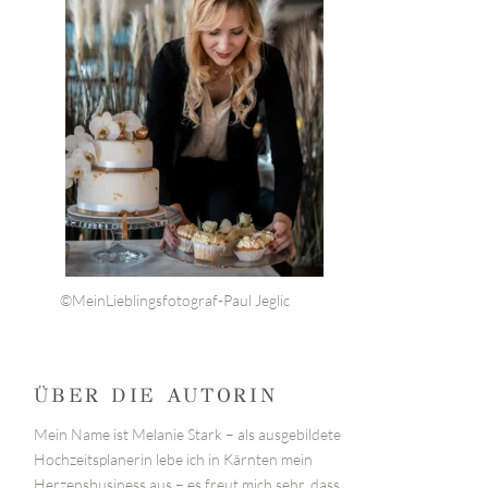
©MeinLieblingsfotograf-Paul Jeglic
ÜBER DIE AUTORIN
Mein Name ist Melanie Stark – als ausgebildete
Hochzeitsplanerin lebe ich in Kärnten mein
Herzensbusiness aus – es freut mich sehr, dass